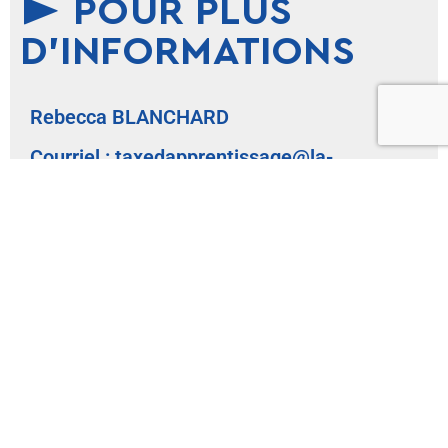
POUR PLUS
D'INFORMATIONS
Rebecca BLANCHARD
Courriel : taxedapprentissage@la-
favorite.org
Ligne directe : 04.72.38.75.76
N° SIRET : 77988334700014